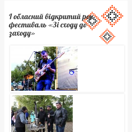
І обласний відкритий рок-
фестиваль «Зі сходу до
заходу»