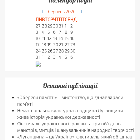
Календар подій
Серпень
2026
ПН
ВТ
СР
ЧТ
ПТ
СБ
НД
27
28
29
30
31
1
2
3
4
5
6
7
8
9
10
11
12
13
14
15
16
17
18
19
20
21
22
23
24
25
26
27
28
29
30
31
1
2
3
4
5
6
Останні публікації
«Обереги пам'яті» – мистецтво, що єднає заради
пам'яті
Нематеріальна культурна спадщина Луганщини –
жива історія української державності
Фестиваль української іграшки та гри об'єднав
майстрів, митців і шанувальників народної творчості
«Луганщина – це Україна»: фестиваль, який об'єднав