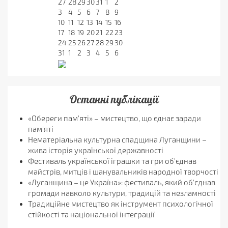
27
28
29
30
31
1
2
3
4
5
6
7
8
9
10
11
12
13
14
15
16
17
18
19
20
21
22
23
24
25
26
27
28
29
30
31
1
2
3
4
5
6
Останні публікації
«Обереги пам'яті» – мистецтво, що єднає заради
пам'яті
Нематеріальна культурна спадщина Луганщини –
жива історія української державності
Фестиваль української іграшки та гри об'єднав
майстрів, митців і шанувальників народної творчості
«Луганщина – це Україна»: фестиваль, який об'єднав
громади навколо культури, традицій та незламності
Традиційне мистецтво як інструмент психологічної
стійкості та національної інтеграції