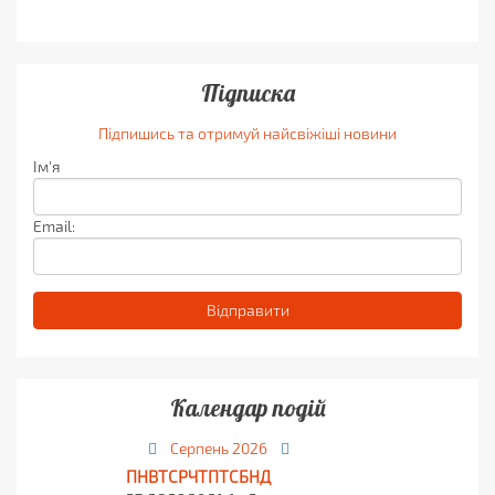
Підписка
Підпишись та отримуй найсвіжіші новини
Ім'я
Email:
Календар подій
Серпень
2026
ПН
ВТ
СР
ЧТ
ПТ
СБ
НД