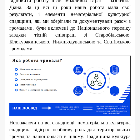
відновити роботу після можливих втрат – зазначила
Діана. За ці всі ці роки наша робота мала свої
результати, і елементи нематеріальної культурної
спадщини, які ми зберігали та документували разом з
громадами, були включені до Національного переліку
завдяки тісній співпраці зі Старобільською,
Білокуракинською, Нижньодуванською та Сватівською
громадами.
Незважаючи на всі складнощі, нематеріальна культурна
спадщина відіграє особливу роль для територіальних
громад та нашої області в цілому. Традиційна культура