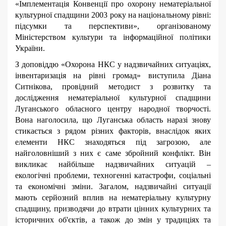
«Імплементація Конвенції про охорону нематеріальної
культурної спадщини 2003 року на національному рівні:
підсумки та перспективи», організованому
Міністерством культури та інформаційної політики
України.
З доповіддю «Охорона НКС у надзвичайних ситуаціях,
інвентаризація на рівні громад» виступила Діана
Ситнікова, провідний методист з розвитку та
дослідження нематеріальної культурної спадщини
Луганського обласного центру народної творчості.
Вона наголосила, що Луганська область наразі знову
стикається з рядом різних факторів, внаслідок яких
елементи НКС знаходяться під загрозою, але
найголовніший з них є саме збройний конфлікт. Він
викликає найбільше надзвичайних ситуацій –
екологічні проблеми, техногенні катастрофи, соціальні
та економічні зміни.
Загалом, надзвичайні ситуації
мають серйозний вплив на
нематеріальну культурну
спадщину, призводячи до втрати цінних
культурних та
історичних об'єктів, а також до змін у традиціях та