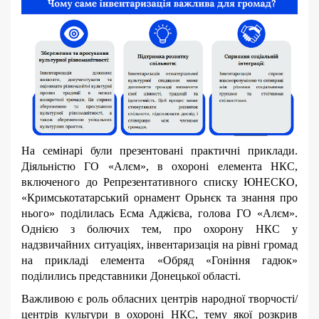
На семінарі були презентовані практичні приклади.
Діяльністю ГО «Алєм», в охороні елемента НКС,
включеного до Репрезентативного списку ЮНЕСКО,
«Кримськотатарський орнамент Орьнєк та знання про
нього» поділилась Есма Аджієва, голова ГО «Алєм».
Однією з болючих тем, про охорону НКС у
надзвичайних ситуаціях, інвентаризація на рівні громад
на прикладі елемента «Обряд «Гоніння гадюк»
поділились представники Донецької області.
Важливою є роль обласних центрів народної творчості/
центрів культури в охороні НКС, тему якої розкрив