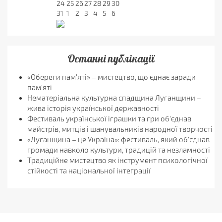
24
25
26
27
28
29
30
31
1
2
3
4
5
6
Останні публікації
«Обереги пам'яті» – мистецтво, що єднає заради
пам'яті
Нематеріальна культурна спадщина Луганщини –
жива історія української державності
Фестиваль української іграшки та гри об'єднав
майстрів, митців і шанувальників народної творчості
«Луганщина – це Україна»: фестиваль, який об'єднав
громади навколо культури, традицій та незламності
Традиційне мистецтво як інструмент психологічної
стійкості та національної інтеграції