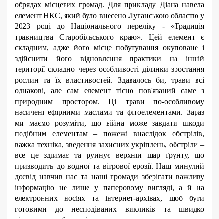
обрядах
місцевих громад. Для прикладу Діана навела
елемент НКС, який було внесено Луганською областю у
2023 році до Національного переліку - «Традиція
травництва Старобільського краю». Цей елемент є
складним, адже його місце побутування окуповане і
здійснити його відновлення практики на іншій
території складно через особливості ділянки зростання
рослин та їх властивостей. Здавалось би, трави всі
однакові, але сам елемент тісно пов'язаний саме з
природним простором. Ці трави по-особливому
насичені ефірними маслами та фітоелементами. Зараз
ми маємо розуміти, що війна може завдати шкоди
подібним елементам – пожежі внаслідок обстрілів,
важка техніка, зведення захисних укріплень, обстріли –
все це здіймає та руйнує верхній шар ґрунту, що
призводить до водної та вітрової ерозії.
Наш минулий
досвід навчив нас та наші громади зберігати важливу
інформацію не лише у паперовому вигляді, а й на
електронних носіях та інтернет-архівах, щоб бути
готовими до несподіваних викликів та швидко