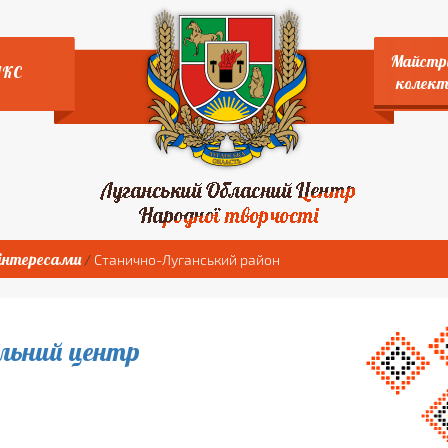
Майстр
НКС
колект
 інтересами
/
Станично-Луганський район
льний центр