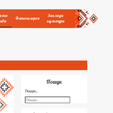
и та
Заклади
Фотогалерея
иви
культури
Пошук
Пошук...