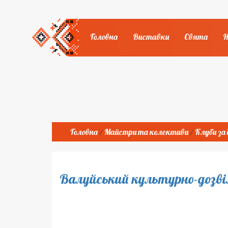
Головна
Виставки
Свята
Головна
Майстри та колективи
Клуби за
/
/
Валуйський культурно-дозві