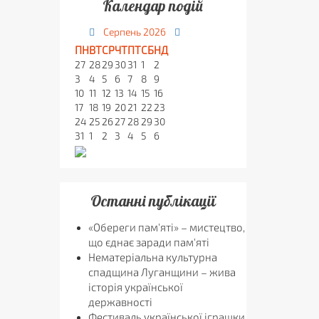
Календар подій
Серпень
2026
ПН
ВТ
СР
ЧТ
ПТ
СБ
НД
27
28
29
30
31
1
2
3
4
5
6
7
8
9
10
11
12
13
14
15
16
17
18
19
20
21
22
23
24
25
26
27
28
29
30
31
1
2
3
4
5
6
Останні публікації
«Обереги пам'яті» – мистецтво,
що єднає заради пам'яті
Нематеріальна культурна
спадщина Луганщини – жива
історія української
державності
Фестиваль української іграшки