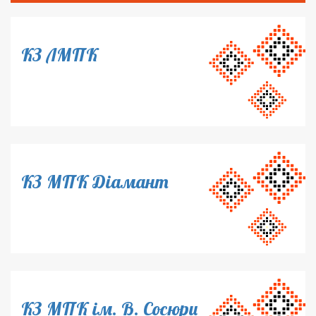
КЗ ЛМПК
КЗ МПК Діамант
КЗ МПК ім. В. Сосюри