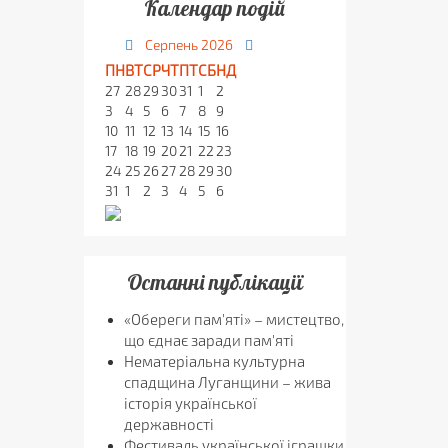
Календар подій
Серпень
2026
ПН
ВТ
СР
ЧТ
ПТ
СБ
НД
27
28
29
30
31
1
2
3
4
5
6
7
8
9
10
11
12
13
14
15
16
17
18
19
20
21
22
23
24
25
26
27
28
29
30
31
1
2
3
4
5
6
Останні публікації
«Обереги пам'яті» – мистецтво,
що єднає заради пам'яті
Нематеріальна культурна
спадщина Луганщини – жива
історія української
державності
Фестиваль української іграшки