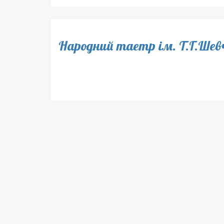
Народний таетр ім. Т.Г.Шев