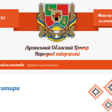
Майстр
НКС
колект
ні колективи
/
Кремінський район
сатири