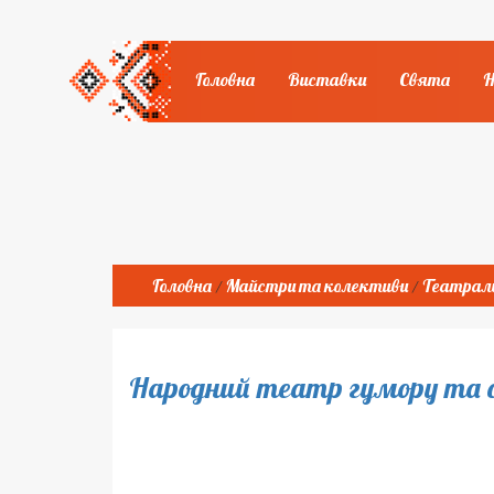
Головна
Виставки
Свята
Головна
Майстри та колективи
Театраль
/
/
Народний театр гумору та 