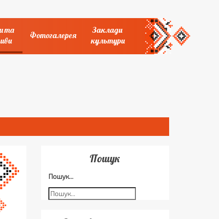
и та
Заклади
Фотогалерея
иви
культури
Пошук
Пошук...