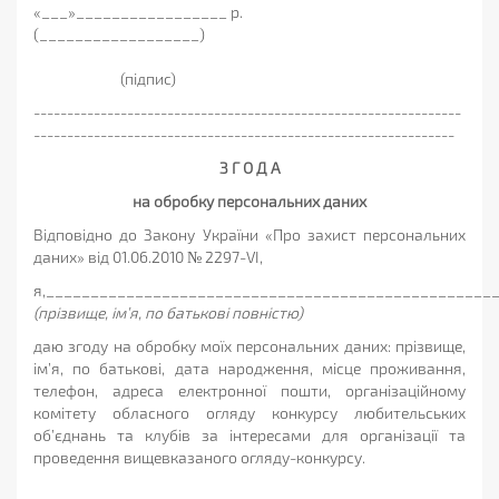
«___»_________________ р.
(__________________)
(підпис)
----------------------------------------------------------------
---------------------------------------------------------------
З Г О Д А
на обробку персональних даних
Відповідно до Закону України «Про захист персональних
даних» від 01.06.2010 № 2297-VІ,
я,__________________________________________________
(прізвище, ім’я, по батькові повністю)
даю згоду на обробку моїх персональних даних: прізвище,
ім’я, по батькові, дата народження, місце проживання,
телефон, адреса електронної пошти, організаційному
комітету обласного огляду конкурсу любительських
об’єднань та клубів за інтересами для організації та
проведення вищевказаного огляду-конкурсу.