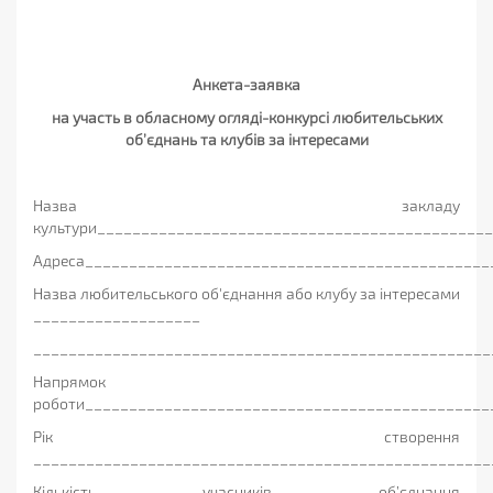
Анкета-заявка
на участь в обласному огляді-конкурсі любительських
об’єднань та клубів за інтересами
Назва закладу
культури____________________________________________
Адреса______________________________________________
Назва любительського об'єднання або клубу за інтересами
___________________
____________________________________________________
Напрямок
роботи______________________________________________
Рік створення
____________________________________________________
Кількість учасників об’єднання