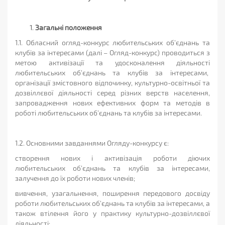
Загальні положення
1.1. Обласний огляд-конкурс любительських об’єднань та
клубів за інтересами (далі – Огляд-конкурс) проводиться з
метою активізації та удосконалення діяльності
любительських об’єднань та клубів за інтересами,
організації змістовного відпочинку, культурно-освітньої та
дозвіллєвої діяльності серед різних верств населення,
запровадження нових ефективних форм та методів в
роботі любительських об’єднань та клубів за інтересами.
1.2. Основними завданнями Огляду-конкурсу є:
створення нових і активізація роботи діючих
любительських об’єднань та клубів за інтересами,
залучення до їх роботи нових членів;
вивчення, узагальнення, поширення передового досвіду
роботи любительських об’єднань та клубів за інтересами, а
також втілення його у практику культурно-дозвіллєвої
діяльності;