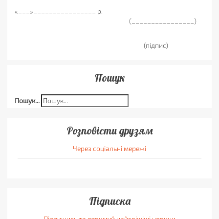
«___»________________ р.
(________________)
(підпис)
Пошук
Пошук...
Розповісти друзям
Через соціальні мережі
Підписка
Підпишись та отримуй найсвіжіші новини