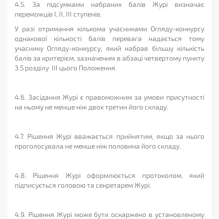
4.5. За підсумками набраних балів Журі визначає
переможців І, ІІ, ІІІ ступенів.
У разі отримання кількома учасниками Огляду-конкурсу
однакової кількості балів перевага надається тому
учаснику Огляду-конкурсу, який набрав більшу кількість
балів за критерієм, зазначеним в абзаці четвертому пункту
3.5 розділу ІІІ цього Положення.
4.6. Засідання Журі є правоможним за умови присутності
на ньому не менше ніж двох третин його складу.
4.7. Рішення Журі вважається прийнятим, якщо за нього
проголосувала не менше ніж половина його складу.
4.8. Рішення Журі оформлюється протоколом, який
підписується головою та секретарем Журі.
4.9. Рішення Журі може бути оскаржено в установленому