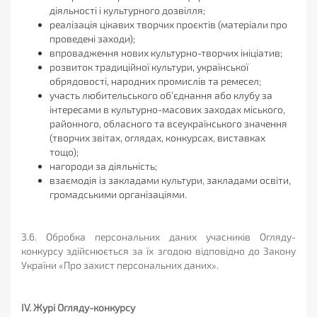
діяльності і культурного дозвілля;
реалізація цікавих творчих проєктів (матеріали про
проведені заходи);
впровадження нових культурно-творчих ініціатив;
розвиток традиційної культури, української
обрядовості, народних промислів та ремесел;
участь любительського об’єднання або клубу за
інтересами в культурно-масових заходах міського,
районного, обласного та всеукраїнського значення
(творчих звітах, оглядах, конкурсах, виставках
тощо);
нагороди за діяльність;
взаємодія із закладами культури, закладами освіти,
громадськими організаціями.
3.6. Обробка персональних даних учасників Огляду-
конкурсу здійснюється за їх згодою відповідно до Закону
України «Про захист персональних даних».
ІV. Журі Огляду-конкурсу