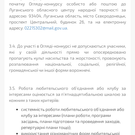
початку Огляду-конкурсу особисто або поштою до
Луганського обласного центру народної творчості за
адресою: 93404, Луганська область, місто Сєвєродонецьк,
проспект Центральний, будинок 26, та на електронну
адресу:
02215302@mail.gov.ua
.
3.4. До участі в Огляді-конкурсі не допускаються учасники,
які у своїй діяльності прямо чи опосередковано
пропагують культ насильства та жорстокості, провокують
розпалювання національної, соціальної, релігійної,
громадянської чи іншої форми ворожнечі.
3.5. Робота любительського об’єднання або клубу за
інтересами оцінюється за п’ятнадцятибальною шкалою за
кожним з таких критеріїв:
системність роботи любительського об’єднання або
клубу за інтересами (плани роботи, програми
засідань, плани підготовки та проведення заходів,
репертуарні плани тощо);
використання різноманітних форм любительської