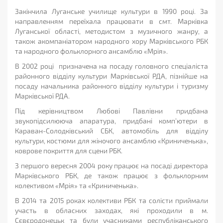
Закінчила Луганське училище культури в 1990 році. За
направленням переїхала працювати в смт. Марківка
Луганської області, методистом з музичного жанру, а
також акомпаніатором народного хору Марківського РБК
та народного фольклорного ансамблю «Мрія».
В 2002 році призначена на посаду головного спеціаліста
районного відділу культури Марківської РДА, пізнійше на
посаду начальника районного відділу культури і туризму
Марківської РДА.
Під керівництвом Любові Павлівни придбана
звукопідсилююча апаратура, придбані комп’ютери в
Караван-Солодківський СБК, автомобіль для відділу
культури, костюми для жіночого ансамблю «Криниченька»,
коврове покриття для сцени РБК.
З першого вересня 2004 року працює на посаді директора
Марківського РБК, де також працює з фольклорним
колективом «Мрія» та «Криниченька».
В 2014 та 2015 роках колективи РБК та солісти приймали
участь в обласних заходах, які проходили в м.
Сєвєродонецьк та були учасниками республіканського