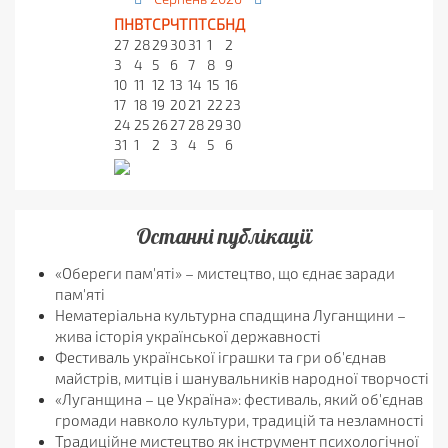
ПН
ВТ
СР
ЧТ
ПТ
СБ
НД
27
28
29
30
31
1
2
3
4
5
6
7
8
9
10
11
12
13
14
15
16
17
18
19
20
21
22
23
24
25
26
27
28
29
30
31
1
2
3
4
5
6
Останні публікації
«Обереги пам'яті» – мистецтво, що єднає заради
пам'яті
Нематеріальна культурна спадщина Луганщини –
жива історія української державності
Фестиваль української іграшки та гри об'єднав
майстрів, митців і шанувальників народної творчості
«Луганщина – це Україна»: фестиваль, який об'єднав
громади навколо культури, традицій та незламності
Традиційне мистецтво як інструмент психологічної